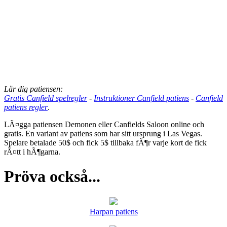
Lär dig patiensen:
Gratis Canfield spelregler
-
Instruktioner Canfield patiens
-
Canfield
patiens regler
.
LÃ¤gga patiensen Demonen eller Canfields Saloon online och
gratis. En variant av patiens som har sitt ursprung i Las Vegas.
Spelare betalade 50$ och fick 5$ tillbaka fÃ¶r varje kort de fick
rÃ¤tt i hÃ¶garna.
Pröva också...
Harpan patiens