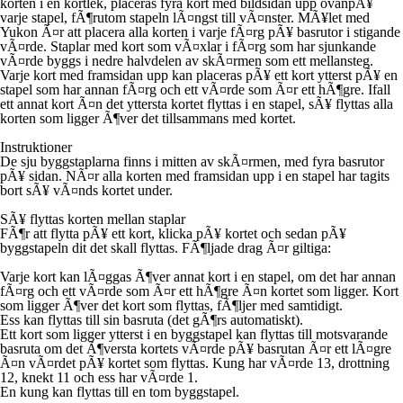
korten i en kortlek, placeras fyra kort med bildsidan upp ovanpÃ¥
varje stapel, fÃ¶rutom stapeln lÃ¤ngst till vÃ¤nster. MÃ¥let med
Yukon Ã¤r att placera alla korten i varje fÃ¤rg pÃ¥ basrutor i stigande
vÃ¤rde. Staplar med kort som vÃ¤xlar i fÃ¤rg som har sjunkande
vÃ¤rde byggs i nedre halvdelen av skÃ¤rmen som ett mellansteg.
Varje kort med framsidan upp kan placeras pÃ¥ ett kort ytterst pÃ¥ en
stapel som har annan fÃ¤rg och ett vÃ¤rde som Ã¤r ett hÃ¶gre. Ifall
ett annat kort Ã¤n det yttersta kortet flyttas i en stapel, sÃ¥ flyttas alla
korten som ligger Ã¶ver det tillsammans med kortet.
Instruktioner
De sju byggstaplarna finns i mitten av skÃ¤rmen, med fyra basrutor
pÃ¥ sidan. NÃ¤r alla korten med framsidan upp i en stapel har tagits
bort sÃ¥ vÃ¤nds kortet under.
SÃ¥ flyttas korten mellan staplar
FÃ¶r att flytta pÃ¥ ett kort, klicka pÃ¥ kortet och sedan pÃ¥
byggstapeln dit det skall flyttas. FÃ¶ljade drag Ã¤r giltiga:
Varje kort kan lÃ¤ggas Ã¶ver annat kort i en stapel, om det har annan
fÃ¤rg och ett vÃ¤rde som Ã¤r ett hÃ¶gre Ã¤n kortet som ligger. Kort
som ligger Ã¶ver det kort som flyttas, fÃ¶ljer med samtidigt.
Ess kan flyttas till sin basruta (det gÃ¶rs automatiskt).
Ett kort som ligger ytterst i en byggstapel kan flyttas till motsvarande
basruta om det Ã¶versta kortets vÃ¤rde pÃ¥ basrutan Ã¤r ett lÃ¤gre
Ã¤n vÃ¤rdet pÃ¥ kortet som flyttas. Kung har vÃ¤rde 13, drottning
12, knekt 11 och ess har vÃ¤rde 1.
En kung kan flyttas till en tom byggstapel.