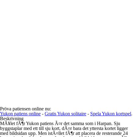
Pröva patiensen online nu:
Yukon patiens online
-
Gratis Yukon solitaire
-
Spela Yukon kortspel
.
Beskrivning
MÃ¥let fÃ¶r Yukon patiens Ã¤r det samma som i Harpan. Sju
byggstaplar med ett till sju kort, dÃ¤r bara det yttersta kortet ligger
med bildsidan upp. Men istÃ¤llet fÃ¶r att placera de resterande 24