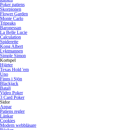
Poker patiens
Skorpionen
Flower Garden
Monte Carlo
Tripeaks
Baronessan
La Belle Lucie
Calculation
Spiderette
Kong Albert
Lyktmannen
Simple Simon
Kortspel
Hjärter
Texas Hold 'em
Uno
Finns i Sjön
Blackjack
Batalj
Video Poker
3 Card Poker
Sidor
Appar
Patiens regler
Länkar
Cookies
Modern webbläsare
Böcker