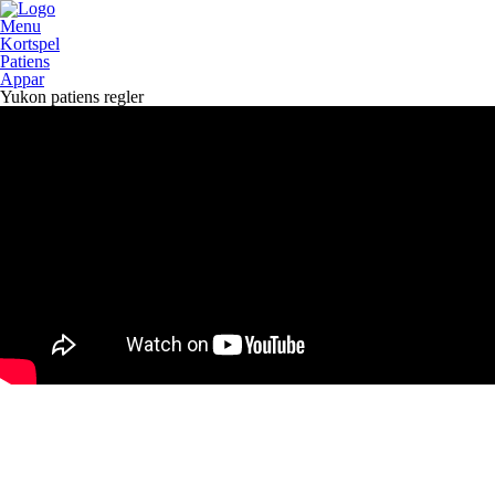
Menu
Kortspel
Patiens
Appar
Yukon patiens regler