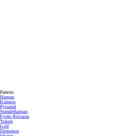
Patiens
Harpan
Kungen
Pyramid
Spindelharpan
Fyrtio Rövarna
Yukon
Golf
Demonen
Idioten