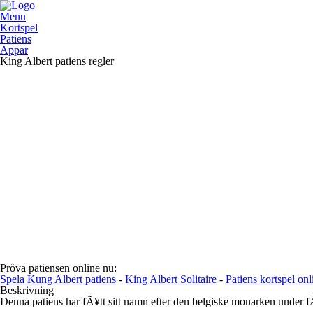
Menu
Kortspel
Patiens
Appar
King Albert patiens regler
Pröva patiensen online nu:
Spela Kung Albert patiens
-
King Albert Solitaire
-
Patiens kortspel onl
Beskrivning
Denna patiens har fÃ¥tt sitt namn efter den belgiske monarken under 