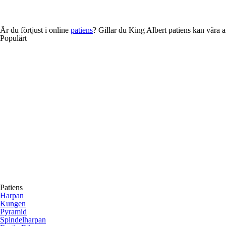
Är du förtjust i online
patiens
? Gillar du King Albert patiens kan våra a
Populärt
Patiens
Harpan
Kungen
Pyramid
Spindelharpan