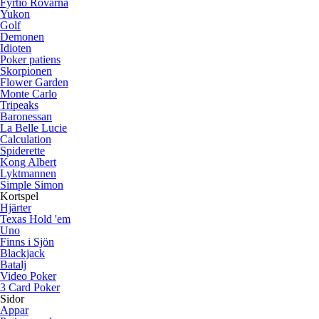
Fyrtio Rövarna
Yukon
Golf
Demonen
Idioten
Poker patiens
Skorpionen
Flower Garden
Monte Carlo
Tripeaks
Baronessan
La Belle Lucie
Calculation
Spiderette
Kong Albert
Lyktmannen
Simple Simon
Kortspel
Hjärter
Texas Hold 'em
Uno
Finns i Sjön
Blackjack
Batalj
Video Poker
3 Card Poker
Sidor
Appar