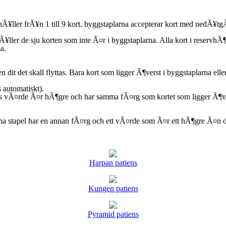
Ã¥ller frÃ¥n 1 till 9 kort. byggstaplarna accepterar kort med nedÃ¥tg
ler de sju korten som inte Ã¤r i byggstaplarna. Alla kort i reservhÃ¶g
a.
en dit det skall flyttas. Bara kort som ligger Ã¶verst i byggstaplarna el
s automatiskt).
tets vÃ¤rde Ã¤r hÃ¶gre och har samma fÃ¤rg som kortet som ligger Ã¶ve
nna stapel har en annan fÃ¤rg och ett vÃ¤rde som Ã¤r ett hÃ¶gre Ã¤n de
Harpan patiens
Kungen patiens
Pyramid patiens