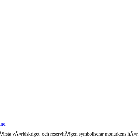
ine
.
fÃ¶rsta vÃ¤rldskriget, och reservhÃ¶gen symboliserar monarkens hÃ¤r.