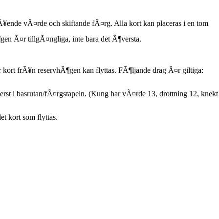
Ã¥ende vÃ¤rde och skiftande fÃ¤rg. Alla kort kan placeras i en tom
en Ã¤r tillgÃ¤ngliga, inte bara det Ã¶versta.
ler kort frÃ¥n reservhÃ¶gen kan flyttas. FÃ¶ljande drag Ã¤r giltiga:
rst i basrutan/fÃ¤rgstapeln. (Kung har vÃ¤rde 13, drottning 12, knekt
t kort som flyttas.