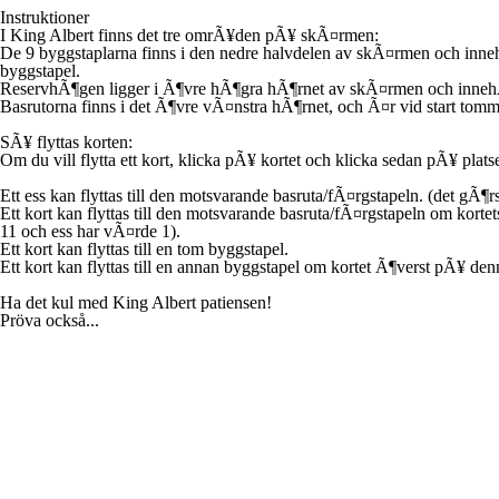
Instruktioner
I King Albert finns det tre omrÃ¥den pÃ¥ skÃ¤rmen:
De 9
byggstaplarna
finns i den nedre halvdelen av skÃ¤rmen och inneh
byggstapel.
ReservhÃ¶gen
ligger i Ã¶vre hÃ¶gra hÃ¶rnet av skÃ¤rmen och innehÃ¥l
Basrutorna
finns i det Ã¶vre vÃ¤nstra hÃ¶rnet, och Ã¤r vid start tomm
SÃ¥ flyttas korten:
Om du vill flytta ett kort, klicka pÃ¥ kortet och klicka sedan pÃ¥ plats
Ett ess kan flyttas till den motsvarande basruta/fÃ¤rgstapeln. (det gÃ¶r
Ett kort kan flyttas till den motsvarande basruta/fÃ¤rgstapeln om kor
11 och ess har vÃ¤rde 1).
Ett kort kan flyttas till en tom byggstapel.
Ett kort kan flyttas till en annan byggstapel om kortet Ã¶verst pÃ¥ de
Ha det kul med King Albert patiensen!
Pröva också...