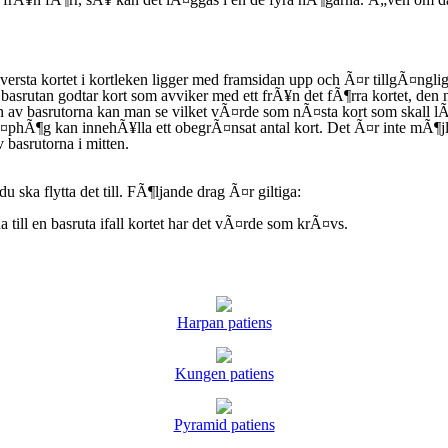
ersta kortet i kortleken ligger med framsidan upp och Ã¤r tillgÃ¤nglig
 basrutan godtar kort som avviker med ett frÃ¥n det fÃ¶rra kortet, den
idan av basrutorna kan man se vilket vÃ¤rde som nÃ¤sta kort som skall 
phÃ¶g kan innehÃ¥lla ett obegrÃ¤nsat antal kort. Det Ã¤r inte mÃ¶jlig
v basrutorna i mitten.
u ska flytta det till. FÃ¶ljande drag Ã¤r giltiga:
 till en basruta ifall kortet har det vÃ¤rde som krÃ¤vs.
Harpan patiens
Kungen patiens
Pyramid patiens