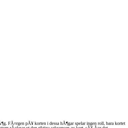
Ã¶g. FÃ¤rgen pÃ¥ korten i dessa hÃ¶gar spelar ingen roll, bara kortet
torn rÃ¤knar ut den riktiga sekvensen av kort, sÃ¥ Ã¤r det