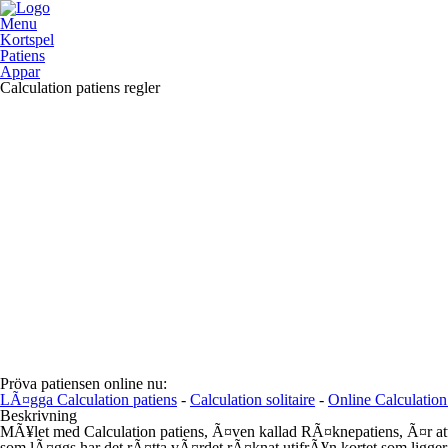
Menu
Kortspel
Patiens
Appar
Calculation patiens regler
Pröva patiensen online nu:
LÃ¤gga Calculation patiens
-
Calculation solitaire
-
Online Calculation
Beskrivning
MÃ¥let med Calculation patiens, Ã¤ven kallad RÃ¤knepatiens, Ã¤r att ar
som lÃ¤ggs har det rÃ¤tta vÃ¤rdet rÃ¤knat utifrÃ¥n kortet som ligger