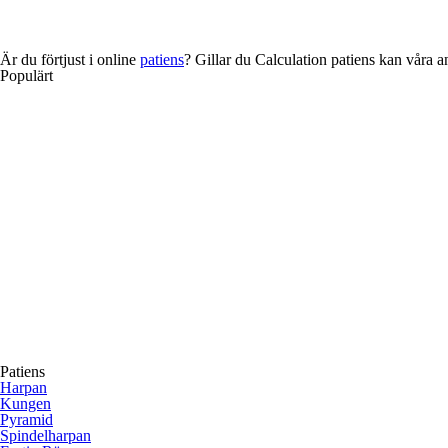
Är du förtjust i online
patiens
? Gillar du Calculation patiens kan våra a
Populärt
Patiens
Harpan
Kungen
Pyramid
Spindelharpan