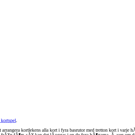
 kortspel
.
rangera kortlekens alla kort i fyra basrutor med tretton kort i varje h
 frÃ¥n fÃ¶rr, sÃ¥ kan det lÃ¤ggas i en de fyra hÃ¶garna. Ã„ven om da