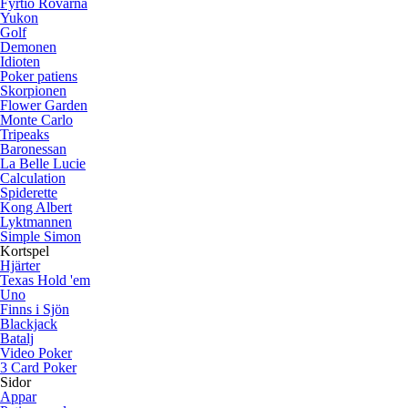
Fyrtio Rövarna
Yukon
Golf
Demonen
Idioten
Poker patiens
Skorpionen
Flower Garden
Monte Carlo
Tripeaks
Baronessan
La Belle Lucie
Calculation
Spiderette
Kong Albert
Lyktmannen
Simple Simon
Kortspel
Hjärter
Texas Hold 'em
Uno
Finns i Sjön
Blackjack
Batalj
Video Poker
3 Card Poker
Sidor
Appar