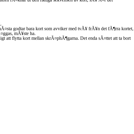
.
 nÃ¤sta godtar bara kort som avviker med tvÃ¥ frÃ¥n det fÃ¶rra kortet,
lÃ¤ggas, mÃ¥ste ha.
t att flytta kort mellan skrÃ¤phÃ¶garna. Det enda sÃ¤ttet att ta bort