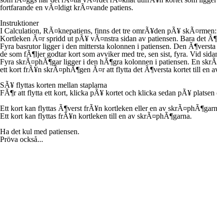
fortfarande en vÃ¤ldigt krÃ¤vande patiens.
Instruktioner
I Calculation, RÃ¤knepatiens, finns det tre omrÃ¥den pÃ¥ skÃ¤rmen:
Kortleken
Ã¤r spridd ut pÃ¥ vÃ¤nstra sidan av patiensen. Bara det Ã¶v
Fyra
basrutor
ligger i den mittersta kolonnen i patiensen. Den Ã¶versta
de som fÃ¶ljer godtar kort som avviker med tre, sen sist, fyra. Vid s
Fyra
skrÃ¤phÃ¶gar
ligger i den hÃ¶gra kolonnen i patiensen. En skrÃ¤
ett kort frÃ¥n skrÃ¤phÃ¶gen Ã¤r att flytta det Ã¶versta kortet till en a
SÃ¥ flyttas korten mellan staplarna
FÃ¶r att flytta ett kort, klicka pÃ¥ kortet och klicka sedan pÃ¥ platsen d
Ett kort kan flyttas Ã¶verst frÃ¥n kortleken eller en av skrÃ¤phÃ¶garna
Ett kort kan flyttas frÃ¥n kortleken till en av skrÃ¤phÃ¶garna.
Ha det kul med patiensen.
Pröva också...