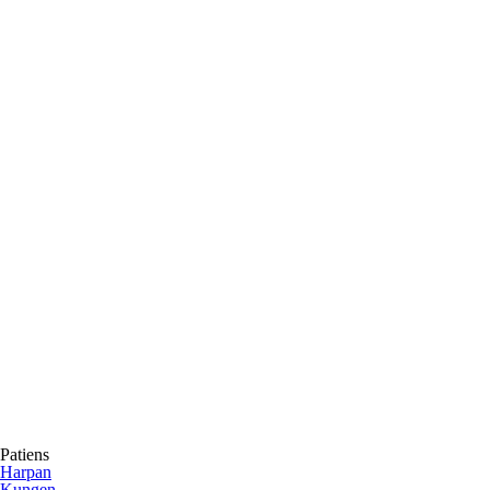
Patiens
Harpan
Kungen