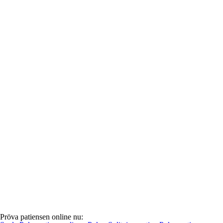
Pröva patiensen online nu: