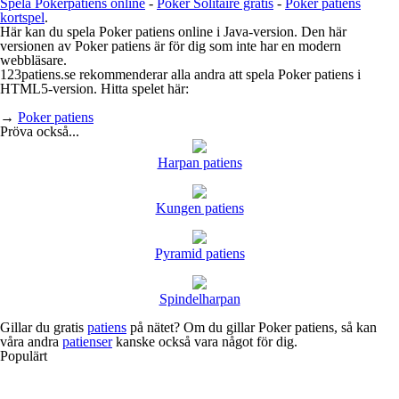
Spela Pokerpatiens online
-
Poker Solitaire gratis
-
Poker patiens
kortspel
.
Här kan du spela Poker patiens online i Java-version. Den här
versionen av Poker patiens är för dig som inte har en modern
webbläsare.
123patiens.se rekommenderar alla andra att spela Poker patiens i
HTML5-version. Hitta spelet här:
→
Poker patiens
Pröva också...
Harpan patiens
Kungen patiens
Pyramid patiens
Spindelharpan
Gillar du gratis
patiens
på nätet? Om du gillar Poker patiens, så kan
våra andra
patienser
kanske också vara något för dig.
Populärt