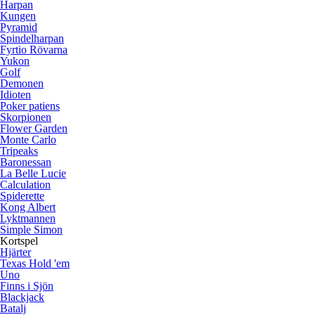
Harpan
Kungen
Pyramid
Spindelharpan
Fyrtio Rövarna
Yukon
Golf
Demonen
Idioten
Poker patiens
Skorpionen
Flower Garden
Monte Carlo
Tripeaks
Baronessan
La Belle Lucie
Calculation
Spiderette
Kong Albert
Lyktmannen
Simple Simon
Kortspel
Hjärter
Texas Hold 'em
Uno
Finns i Sjön
Blackjack
Batalj