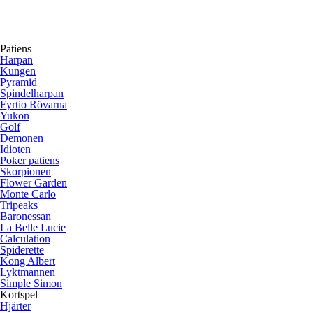
Patiens
Harpan
Kungen
Pyramid
Spindelharpan
Fyrtio Rövarna
Yukon
Golf
Demonen
Idioten
Poker patiens
Skorpionen
Flower Garden
Monte Carlo
Tripeaks
Baronessan
La Belle Lucie
Calculation
Spiderette
Kong Albert
Lyktmannen
Simple Simon
Kortspel
Hjärter