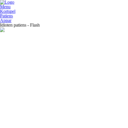
Menu
Kortspel
Patiens
Appar
Idioten patiens - Flash