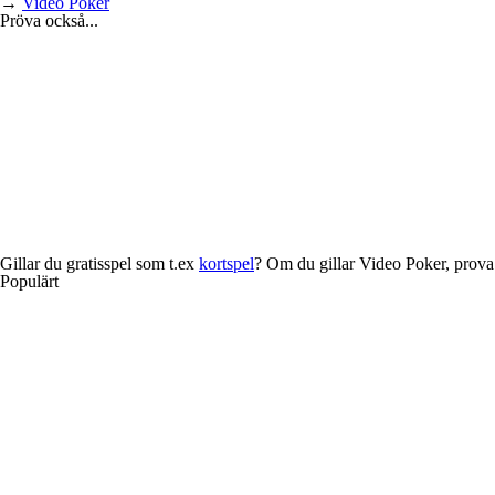
→
Video Poker
Pröva också...
Gillar du gratisspel som t.ex
kortspel
? Om du gillar Video Poker, prova
Populärt