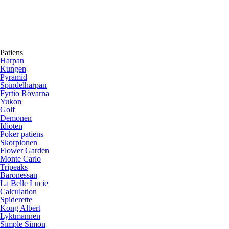
Patiens
Harpan
Kungen
Pyramid
Spindelharpan
Fyrtio Rövarna
Yukon
Golf
Demonen
Idioten
Poker patiens
Skorpionen
Flower Garden
Monte Carlo
Tripeaks
Baronessan
La Belle Lucie
Calculation
Spiderette
Kong Albert
Lyktmannen
Simple Simon